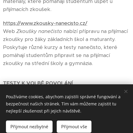
materiály, které pomáhají studentům uspět u
přijímacích zkoušek.
https://www.zkousky-nanecisto.cz/
Web
Zkoušky nanečisto
nabízí přípravu na přijímací
zkoušky pro žáky základních škol a maturanty.
Poskytuje různé kurzy a testy nanečisto, které
pomáhají studentům připravit se na přijímací
zkoušky na střední školy a gymnázia.
TESTY K VOLBĚ POVOLÁNÍ
Používáme cookies, abychom zajistili správné fungování a
Infoabsolvent–Profitest
bezpečnost našich stránek. Tím vám můžeme zajistit tu
Tento test Ti může pomoci při úvahách o vhodném
nejlepší zkušenost při jejich návštěvě.
oboru a povolání a ukáže Ti obory, které by pro
Tebe mohly být zajímavé. Jedná se pouze o
Přijmout nezbytné
Přijmout vše
orientační test.