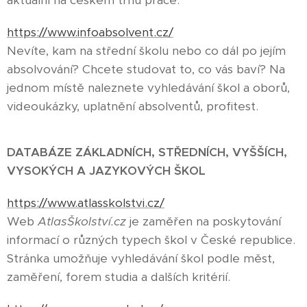
aktuální na českém trhu práce.
https://www.infoabsolvent.cz/
Nevíte, kam na střední školu nebo co dál po jejím
absolvování? Chcete studovat to, co vás baví? Na
jednom místě naleznete vyhledávání škol a oborů,
videoukázky, uplatnění absolventů, profitest.
DATABÁZE ZÁKLADNÍCH, STŘEDNÍCH, VYŠŠÍCH,
VYSOKÝCH A JAZYKOVÝCH ŠKOL
https://www.atlasskolstvi.cz/
Web
AtlasŠkolství.cz
je zaměřen na poskytování
informací o různých typech škol v České republice.
Stránka umožňuje vyhledávání škol podle měst,
zaměření, forem studia a dalších kritérií.