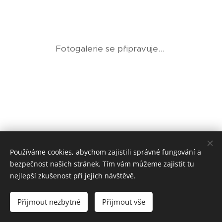
Fotogalerie se připravuje...
Používáme cookies, abychom zajistili správné fungování a
bezpečnost našich stránek. Tím vám můžeme zajistit tu
nejlepší zkušenost při jejich návštěvě.
© 2024
ZŠ Mníšek pod Brdy 886.
Všechna práva vyhrazena.
Přijmout nezbytné
Přijmout vše
Cookies