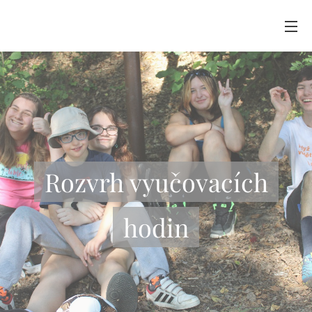
Rozvrh vyučovacích
hodin