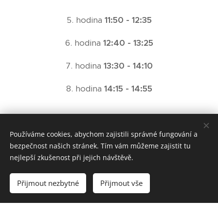
5. hodina
11:50 - 12:35
6. hodina
12:40 - 13:25
7. hodina
13:30 - 14:10
8. hodina
14:15 - 14:55
Provoz družiny
Používáme cookies, abychom zajistili správné fungování a
bezpečnost našich stránek. Tím vám můžeme zajistit tu
11,40 - 15,30 hod.
nejlepší zkušenost při jejich návštěvě.
Přijmout nezbytné
Přijmout vše