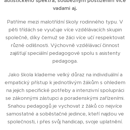
autistického spektra, souběžným postižením více
vadami aj.
Patříme mezi malotřídní školy rodinného typu. V
pěti třídách se vyučuje více vzdělávacích skupin
společně, díky čemuž se žáci více učí respektovat
různé odlišnosti. Výchovně vzdělávací činnost
zajišťují speciální pedagogové spolu s asistenty
pedagoga.
Jako škola klademe velký důraz na individuální a
empatický přístup k jednotlivým žákům s ohledem
na jejich specifické potřeby a intenzivní spolupráci
se zákonnými zástupci a poradenskými zařízeními.
Snahou pedagogů je vychovat z žáků co nejvíce
samostatné a soběstačné jedince, kteří najdou ve
společnosti, i přes svůj handicap, svoje uplatnění.