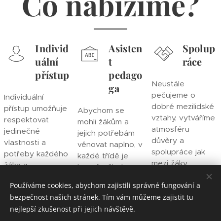
Co nabízíme?
Individ
Asisten
Spolup
uální
t
ráce
přístup
pedago
Neustále
ga
pečujeme o
Individuální
dobré mezilidské
přístup umožňuje
Abychom se
vztahy, vytváříme
respektovat
mohli žákům a
atmosféru
jedinečné
jejich potřebám
důvěry a
vlastnosti a
věnovat naplno, v
spolupráce jak
potřeby každého
každé třídě je
mezi žáky
žáka a
kromě učitele
navzájem, tak
přizpůsobit jim
také 1, příp. 2
Používáme cookies, abychom zajistili správné fungování a
také ve vztahu
především tempo
asistenti
bezpečnost našich stránek. Tím vám můžeme zajistit tu
učitel-žák.
učení, uspořádání
pedagoga, kteří
nejlepší zkušenost při jejich návštěvě.
obsahu a
pomáhají.