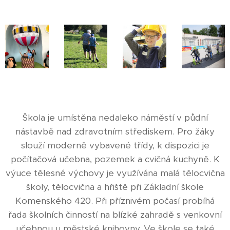
Škola je umístěna nedaleko náměstí v půdní
nástavbě nad zdravotním střediskem. Pro žáky
slouží moderně vybavené třídy, k dispozici je
počítačová učebna, pozemek a cvičná kuchyně. K
výuce tělesné výchovy je využívána malá tělocvična
školy, tělocvična a hřiště při Základní škole
Komenského 420. Při příznivém počasí probíhá
řada školních činností na blízké zahradě s venkovní
učebnou u městské knihovny. Ve škole se také